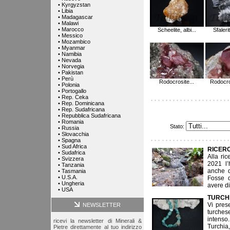
•
Kyrgyzstan
•
Libia
•
Madagascar
•
Malawi
•
Marocco
Scheelite, albi...
Sfalerit
•
Messico
•
Mozambico
•
Myanmar
•
Namibia
•
Nevada
•
Norvegia
•
Pakistan
•
Perù
Rodocrosite...
Rodocros
•
Polonia
•
Portogallo
•
Rep. Ceka
•
Rep. Dominicana
•
Rep. Sudafricana
•
Repubblica Sudafricana
•
Romania
Stato:
•
Russia
•
Slovacchia
•
Spagna
•
Sud Africa
RICERC
•
Sudafrica
Alla ric
•
Svizzera
2021 l’
•
Tanzania
anche d
•
Tasmania
•
U.S.A.
Fosse d
•
Ungheria
avere di
•
USA
TURCH
Vi prese
NEWSLETTER
turches
intenso
ricevi la newsletter di Minerali &
Turchi
Pietre direttamente al tuo indirizzo