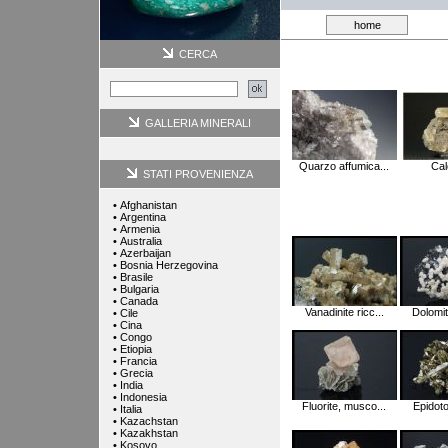
home
CERCA
GALLERIA MINERALI
Quarzo affumica...
Calc
STATI PROVENIENZA
•
Afghanistan
•
Argentina
•
Armenia
•
Australia
•
Azerbaijan
•
Bosnia Herzegovina
•
Brasile
•
Bulgaria
•
Canada
Vanadinite ricc...
Dolomite
•
Cile
•
Cina
•
Congo
•
Etiopia
•
Francia
•
Grecia
•
India
•
Indonesia
Fluorite, musco...
Epidoto 
•
Italia
•
Kazachstan
•
Kazakhstan
•
Kosovo