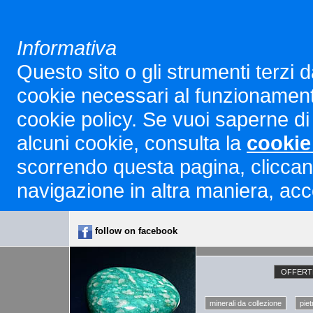
Informativa
Questo sito o gli strumenti terzi d
cookie necessari al funzionamento ed
cookie policy. Se vuoi saperne di 
alcuni cookie, consulta la
cookie
scorrendo questa pagina, cliccan
navigazione in altra maniera, acco
follow on facebook
OFFERTE
minerali da collezione
piet