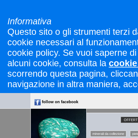
Informativa
Questo sito o gli strumenti terzi d
cookie necessari al funzionamento ed
cookie policy. Se vuoi saperne di 
alcuni cookie, consulta la
cookie
scorrendo questa pagina, cliccan
navigazione in altra maniera, acco
follow on facebook
OFFERTE
minerali da collezione
piet