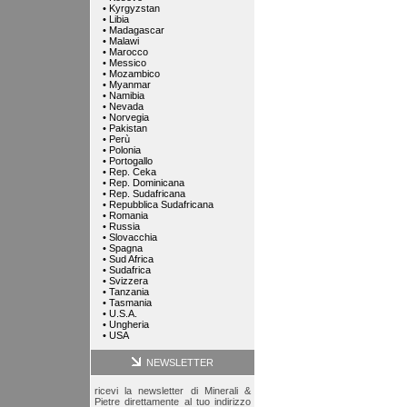
•
Kyrgyzstan
•
Libia
•
Madagascar
•
Malawi
•
Marocco
•
Messico
•
Mozambico
•
Myanmar
•
Namibia
•
Nevada
•
Norvegia
•
Pakistan
•
Perù
•
Polonia
•
Portogallo
•
Rep. Ceka
•
Rep. Dominicana
•
Rep. Sudafricana
•
Repubblica Sudafricana
•
Romania
•
Russia
•
Slovacchia
•
Spagna
•
Sud Africa
•
Sudafrica
•
Svizzera
•
Tanzania
•
Tasmania
•
U.S.A.
•
Ungheria
•
USA
NEWSLETTER
ricevi la newsletter di Minerali &
Pietre direttamente al tuo indirizzo