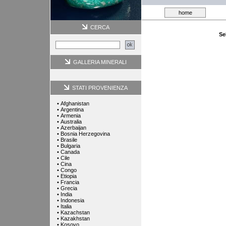
home
CERCA
Se
GALLERIA MINERALI
STATI PROVENIENZA
•
Afghanistan
•
Argentina
•
Armenia
•
Australia
•
Azerbaijan
•
Bosnia Herzegovina
•
Brasile
•
Bulgaria
•
Canada
•
Cile
•
Cina
•
Congo
•
Etiopia
•
Francia
•
Grecia
•
India
•
Indonesia
•
Italia
•
Kazachstan
•
Kazakhstan
•
Kosovo