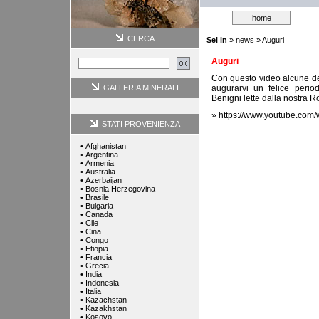
home
CERCA
Sei in
»
news
» Auguri
Auguri
Con questo video alcune del
GALLERIA MINERALI
augurarvi un felice perio
Benigni lette dalla nostra 
»
https://www.youtube.co
STATI PROVENIENZA
•
Afghanistan
•
Argentina
•
Armenia
•
Australia
•
Azerbaijan
•
Bosnia Herzegovina
•
Brasile
•
Bulgaria
•
Canada
•
Cile
•
Cina
•
Congo
•
Etiopia
•
Francia
•
Grecia
•
India
•
Indonesia
•
Italia
•
Kazachstan
•
Kazakhstan
•
Kosovo