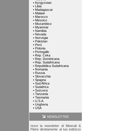
•
Kyrgyzstan
•
Libia
•
Madagascar
•
Malawi
•
Marocco
•
Messico
•
Mozambico
•
Myanmar
•
Namibia
•
Nevada
•
Norvegia
•
Pakistan
•
Perù
•
Polonia
•
Portogallo
•
Rep. Ceka
•
Rep. Dominicana
•
Rep. Sudafricana
•
Repubblica Sudafricana
•
Romania
•
Russia
•
Slovacchia
•
Spagna
•
Sud Africa
•
Sudafrica
•
Svizzera
•
Tanzania
•
Tasmania
•
U.S.A.
•
Ungheria
•
USA
NEWSLETTER
ricevi la newsletter di Minerali &
Pietre direttamente al tuo indirizzo