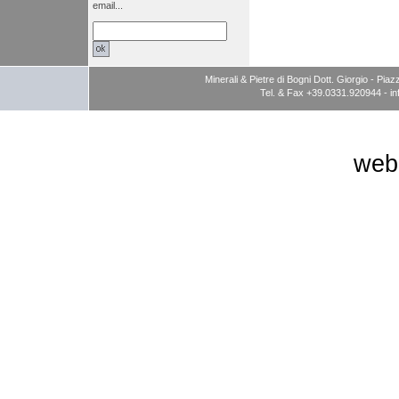
email...
Minerali & Pietre di Bogni Dott. Giorgio - P
Tel. & Fax +39.0331.920944 -
i
web