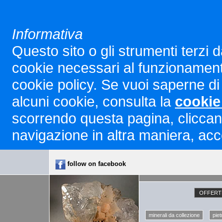
Informativa
Questo sito o gli strumenti terzi d
cookie necessari al funzionamento ed
cookie policy. Se vuoi saperne di 
alcuni cookie, consulta la
cookie
scorrendo questa pagina, cliccan
navigazione in altra maniera, acco
follow on facebook
OFFERTE
minerali da collezione
piet