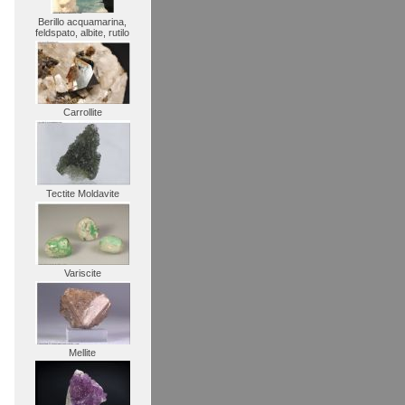
Berillo acquamarina,
feldspato, albite, rutilo
Carrollite
Tectite Moldavite
Variscite
Mellite