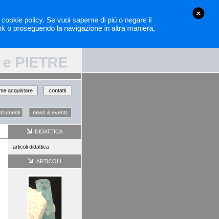
la cookie policy. Se vuoi saperne di piú o negare il
nk o proseguendo la navigazione in altra maniera,
 e PIETRE
me acquistare
contatti
strumenti
news & events
DIDATTICA
articoli didattica
ARTICOLI