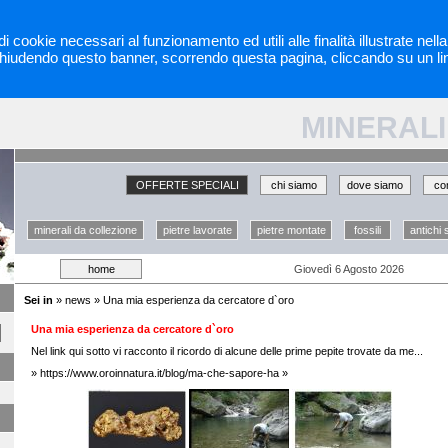
di cookie necessari al funzionamento ed utili alle finalità illustrate nel
hiudendo questo banner, scorrendo questa pagina, cliccando su un li
MINERALI
OFFERTE SPECIALI
chi siamo
dove siamo
co
minerali da collezione
pietre lavorate
pietre montate
fossili
antichi 
home
Giovedì 6 Agosto 2026
Sei in
»
news
» Una mia esperienza da cercatore d`oro
Una mia esperienza da cercatore d`oro
Nel link qui sotto vi racconto il ricordo di alcune delle prime pepite trovate da me...
»
https://www.oroinnatura.it/blog/ma-che-sapore-ha
»