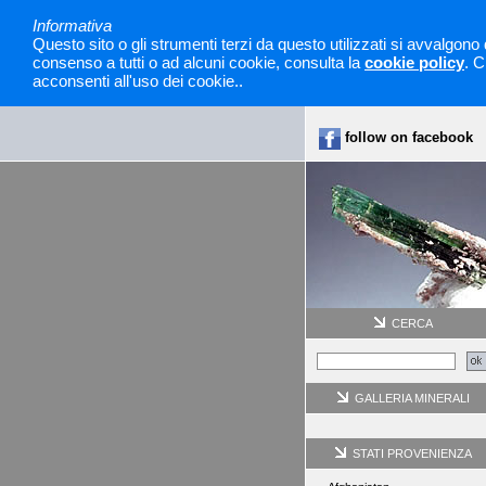
Informativa
Questo sito o gli strumenti terzi da questo utilizzati si avvalgono 
consenso a tutti o ad alcuni cookie, consulta la
cookie policy
. C
acconsenti all'uso dei cookie..
follow on facebook
CERCA
GALLERIA MINERALI
STATI PROVENIENZA