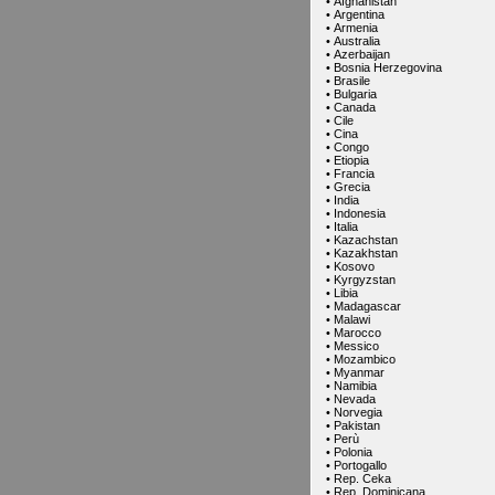
•
Afghanistan
•
Argentina
•
Armenia
•
Australia
•
Azerbaijan
•
Bosnia Herzegovina
•
Brasile
•
Bulgaria
•
Canada
•
Cile
•
Cina
•
Congo
•
Etiopia
•
Francia
•
Grecia
•
India
•
Indonesia
•
Italia
•
Kazachstan
•
Kazakhstan
•
Kosovo
•
Kyrgyzstan
•
Libia
•
Madagascar
•
Malawi
•
Marocco
•
Messico
•
Mozambico
•
Myanmar
•
Namibia
•
Nevada
•
Norvegia
•
Pakistan
•
Perù
•
Polonia
•
Portogallo
•
Rep. Ceka
•
Rep. Dominicana