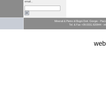
email...
Minerali & Pietre di Bogni Dott. Giorgio - P
Tel. & Fax +39.0331.920944 -
i
web