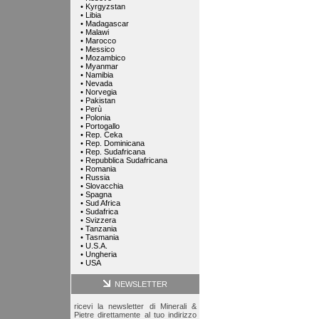
•
Kyrgyzstan
•
Libia
•
Madagascar
•
Malawi
•
Marocco
•
Messico
•
Mozambico
•
Myanmar
•
Namibia
•
Nevada
•
Norvegia
•
Pakistan
•
Perù
•
Polonia
•
Portogallo
•
Rep. Ceka
•
Rep. Dominicana
•
Rep. Sudafricana
•
Repubblica Sudafricana
•
Romania
•
Russia
•
Slovacchia
•
Spagna
•
Sud Africa
•
Sudafrica
•
Svizzera
•
Tanzania
•
Tasmania
•
U.S.A.
•
Ungheria
•
USA
NEWSLETTER
ricevi la newsletter di Minerali &
Pietre direttamente al tuo indirizzo