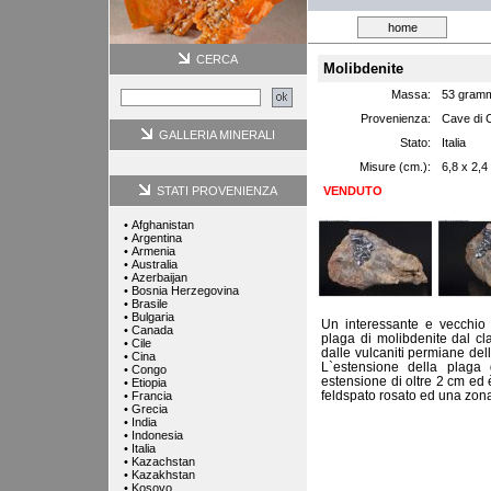
home
CERCA
Molibdenite
Massa:
53 gram
Provenienza:
Cave di 
GALLERIA MINERALI
Stato:
Italia
Misure (cm.):
6,8 x 2,4
STATI PROVENIENZA
VENDUTO
•
Afghanistan
•
Argentina
•
Armenia
•
Australia
•
Azerbaijan
•
Bosnia Herzegovina
•
Brasile
•
Bulgaria
Un interessante e vecchio 
•
Canada
plaga di molibdenite dal cl
•
Cile
dalle vulcaniti permiane del
•
Cina
L`estensione della plaga 
•
Congo
estensione di oltre 2 cm ed
•
Etiopia
feldspato rosato ed una zona d
•
Francia
•
Grecia
•
India
•
Indonesia
•
Italia
•
Kazachstan
•
Kazakhstan
•
Kosovo