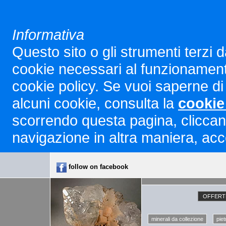
Informativa
Questo sito o gli strumenti terzi d
cookie necessari al funzionamento ed
cookie policy. Se vuoi saperne di 
alcuni cookie, consulta la
cookie
scorrendo questa pagina, cliccan
navigazione in altra maniera, acco
follow on facebook
OFFERTE
minerali da collezione
piet