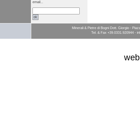
email...
Minerali & Pietre di Bogni Dott. Giorgio - P
Tel. & Fax +39.0331.920944 -
i
web