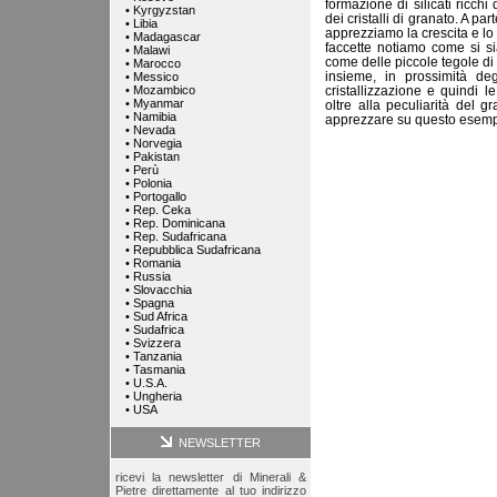
formazione di silicati ricchi
•
Kyrgyzstan
dei cristalli di granato. A p
•
Libia
apprezziamo la crescita e lo 
•
Madagascar
faccette notiamo come si s
•
Malawi
come delle piccole tegole di 
•
Marocco
insieme, in prossimità deg
•
Messico
•
Mozambico
cristallizzazione e quindi 
•
Myanmar
oltre alla peculiarità del 
•
Namibia
apprezzare su questo esemp
•
Nevada
•
Norvegia
•
Pakistan
•
Perù
•
Polonia
•
Portogallo
•
Rep. Ceka
•
Rep. Dominicana
•
Rep. Sudafricana
•
Repubblica Sudafricana
•
Romania
•
Russia
•
Slovacchia
•
Spagna
•
Sud Africa
•
Sudafrica
•
Svizzera
•
Tanzania
•
Tasmania
•
U.S.A.
•
Ungheria
•
USA
NEWSLETTER
ricevi la newsletter di Minerali &
Pietre direttamente al tuo indirizzo