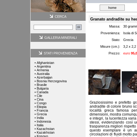
home
CERCA
Granato andradite su he
Massa:
30 gram
Provenienza:
Isola di S
GALLERIA MINERALI
Stato:
Grecia
Misure (cm.):
3,2 x 2,2
STATI PROVENIENZA
Prezzo:
euro
95,
•
Afghanistan
•
Argentina
•
Armenia
•
Australia
•
Azerbaijan
•
Bosnia Herzegovina
•
Brasile
•
Bulgaria
•
Canada
•
Cile
•
Cina
Graziosissimo e prefetto gr
•
Congo
andradite di colore bruno s
•
Etiopia
località greca famosa per
•
Francia
•
Grecia
dimensioni, mostra comunque 
•
India
e integri, la lucentezza varia
•
Indonesia
stessi, evidenziando così u
•
Italia
trasparenza migliori rispetto 
•
Kazachstan
questo esemplare è un am
•
Kazakhstan
circolazioni di fluidi molto p
•
Kosovo