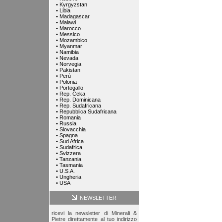
•
Kyrgyzstan
•
Libia
•
Madagascar
•
Malawi
•
Marocco
•
Messico
•
Mozambico
•
Myanmar
•
Namibia
•
Nevada
•
Norvegia
•
Pakistan
•
Perù
•
Polonia
•
Portogallo
•
Rep. Ceka
•
Rep. Dominicana
•
Rep. Sudafricana
•
Repubblica Sudafricana
•
Romania
•
Russia
•
Slovacchia
•
Spagna
•
Sud Africa
•
Sudafrica
•
Svizzera
•
Tanzania
•
Tasmania
•
U.S.A.
•
Ungheria
•
USA
NEWSLETTER
ricevi la newsletter di Minerali &
Pietre direttamente al tuo indirizzo