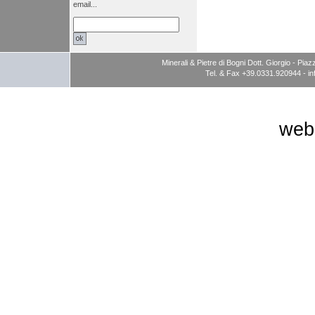
email...
Minerali & Pietre di Bogni Dott. Giorgio - P
Tel. & Fax +39.0331.920944 -
i
web