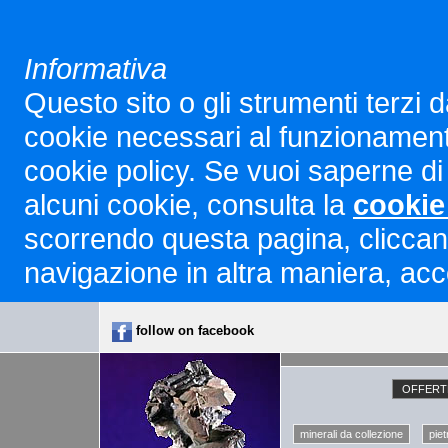
Informativa
Questo sito o gli strumenti terzi d
cookie necessari al funzionamento ed
cookie policy. Se vuoi saperne di 
alcuni cookie, consulta la
cookie
scorrendo questa pagina, cliccan
navigazione in altra maniera, acco
follow on facebook
OFFERTE
minerali da collezione
piet