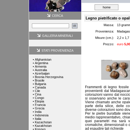
home
CERCA
Legno pietrificato o opal
Massa:
13 gram
Provenienza:
Madagas
GALLERIA MINERALI
Misure (cm.):
2,2 x 1,7
Prezzo:
euro
5,0
STATI PROVENIENZA
•
Afghanistan
•
Argentina
•
Armenia
•
Australia
•
Azerbaijan
•
Bosnia Herzegovina
•
Brasile
•
Bulgaria
Frammenti di legno fossile 
•
Canada
provenienti dal Madagascar;
•
Cile
•
Cina
colorazioni vanno dal noccio
•
Congo
si osservano anche le caratt
•
Etiopia
Viene chiamato anche opale x
•
Francia
parte della silice, delle c
•
Grecia
diverse colorazioni sono dovu
•
India
Per le pietre burattate vi
•
Indonesia
medio rappresentativo, chia
•
Italia
quei parametri ma sarà vi
•
Kazachstan
cromatiche, dimensionali o d
•
Kazakhstan
ad esaudire tali richieste
•
Kosovo