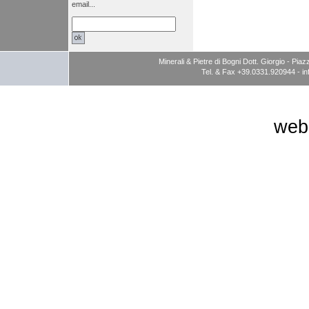
email...
Minerali & Pietre di Bogni Dott. Giorgio - P
Tel. & Fax +39.0331.920944 -
i
web