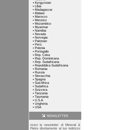
•
Kyrgyzstan
•
Libia
•
Madagascar
•
Malawi
•
Marocco
•
Messico
•
Mozambico
•
Myanmar
•
Namibia
•
Nevada
•
Norvegia
•
Pakistan
•
Perù
•
Polonia
•
Portogallo
•
Rep. Ceka
•
Rep. Dominicana
•
Rep. Sudafricana
•
Repubblica Sudafricana
•
Romania
•
Russia
•
Slovacchia
•
Spagna
•
Sud Africa
•
Sudafrica
•
Svizzera
•
Tanzania
•
Tasmania
•
U.S.A.
•
Ungheria
•
USA
NEWSLETTER
ricevi la newsletter di Minerali &
Pietre direttamente al tuo indirizzo