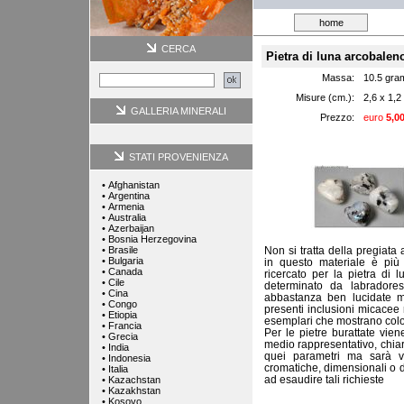
home
CERCA
Pietra di luna arcobalen
Massa:
10.5 gra
Misure (cm.):
2,6 x 1,2
GALLERIA MINERALI
Prezzo:
euro
5,0
STATI PROVENIENZA
•
Afghanistan
•
Argentina
•
Armenia
•
Australia
•
Azerbaijan
•
Bosnia Herzegovina
•
Brasile
Non si tratta della pregiata
•
Bulgaria
in questo materiale è più f
•
Canada
ricercato per la pietra di l
•
Cile
determinato da labradore
•
Cina
abbastanza ben lucidate m
•
Congo
presenti inclusioni micacee
•
Etiopia
esemplari che mostrano color
•
Francia
Per le pietre burattate vi
•
Grecia
medio rappresentativo, chia
•
India
quei parametri ma sarà vi
•
Indonesia
cromatiche, dimensionali o d
•
Italia
ad esaudire tali richieste
•
Kazachstan
•
Kazakhstan
•
Kosovo