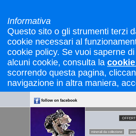
Informativa
Questo sito o gli strumenti terzi d
cookie necessari al funzionamento ed
cookie policy. Se vuoi saperne di 
alcuni cookie, consulta la
cookie
scorrendo questa pagina, cliccan
navigazione in altra maniera, acco
follow on facebook
OFFERTE
minerali da collezione
piet