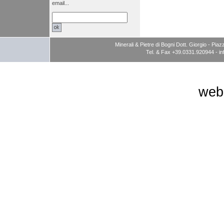
email...
Minerali & Pietre di Bogni Dott. Giorgio - P
Tel. & Fax +39.0331.920944 -
i
web