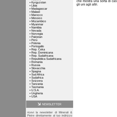
che mostra una sorta di cast
•
Kyrgyzstan
gli uni agli altri.
•
Libia
•
Madagascar
•
Malawi
•
Marocco
•
Messico
•
Mozambico
•
Myanmar
•
Namibia
•
Nevada
•
Norvegia
•
Pakistan
•
Perù
•
Polonia
•
Portogallo
•
Rep. Ceka
•
Rep. Dominicana
•
Rep. Sudafricana
•
Repubblica Sudafricana
•
Romania
•
Russia
•
Slovacchia
•
Spagna
•
Sud Africa
•
Sudafrica
•
Svizzera
•
Tanzania
•
Tasmania
•
U.S.A.
•
Ungheria
•
USA
NEWSLETTER
ricevi la newsletter di Minerali &
Pietre direttamente al tuo indirizzo