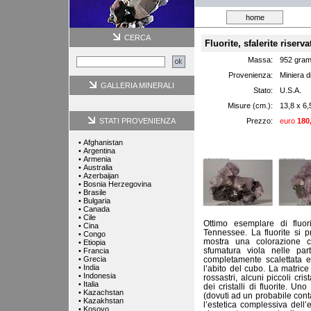
home
CERCA
Fluorite, sfalerite riserva
Massa:
952 gra
Provenienza:
Miniera 
GALLERIA MINERALI
Stato:
U.S.A.
Misure (cm.):
13,8 x 6,
STATI PROVENIENZA
Prezzo:
euro
180
•
Afghanistan
•
Argentina
•
Armenia
•
Australia
•
Azerbaijan
•
Bosnia Herzegovina
•
Brasile
•
Bulgaria
•
Canada
•
Cile
Ottimo esemplare di fluor
•
Cina
Tennessee. La fluorite si 
•
Congo
mostra una colorazione ch
•
Etiopia
sfumatura viola nelle part
•
Francia
•
Grecia
completamente scalettata e
•
India
l’abito del cubo. La matrice 
•
Indonesia
rossastri, alcuni piccoli cri
•
Italia
dei cristalli di fluorite. U
•
Kazachstan
(dovuti ad un probabile cont
•
Kazakhstan
l’estetica complessiva dell
•
Kosovo