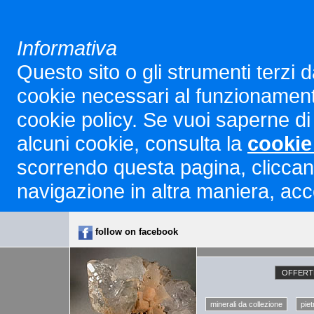
Informativa
Questo sito o gli strumenti terzi d
cookie necessari al funzionamento ed
cookie policy. Se vuoi saperne di 
alcuni cookie, consulta la
cookie
scorrendo questa pagina, cliccan
navigazione in altra maniera, acco
follow on facebook
OFFERTE
minerali da collezione
piet