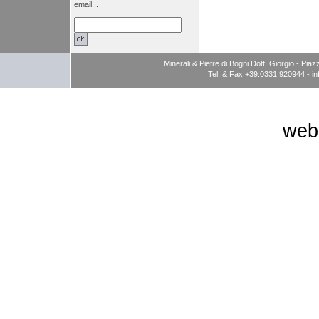
email...
Minerali & Pietre di Bogni Dott. Giorgio - P
Tel. & Fax +39.0331.920944 -
i
web