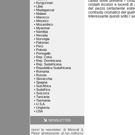
cavità dove presenti i crist
•
Kyrgyzstan
cristalli incolori e lucenti 
•
Libia
del pezzo certamente estre
•
Madagascar
contrasto cromatico del giall
•
Malawi
Interessante quindi sotto l`a
•
Marocco
•
Messico
•
Mozambico
•
Myanmar
•
Namibia
•
Nevada
•
Norvegia
•
Pakistan
•
Perù
•
Polonia
•
Portogallo
•
Rep. Ceka
•
Rep. Dominicana
•
Rep. Sudafricana
•
Repubblica Sudafricana
•
Romania
•
Russia
•
Slovacchia
•
Spagna
•
Sud Africa
•
Sudafrica
•
Svizzera
•
Tanzania
•
Tasmania
•
U.S.A.
•
Ungheria
•
USA
NEWSLETTER
ricevi la newsletter di Minerali &
Pietre direttamente al tuo indirizzo