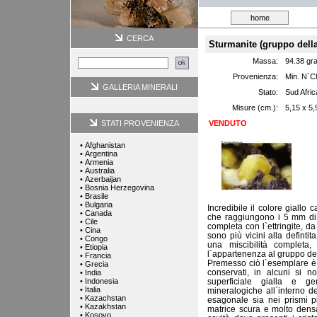
home
CERCA
Sturmanite (gruppo della 
Massa:
94.38 gr
Provenienza:
Min. N`C
GALLERIA MINERALI
Stato:
Sud Afric
Misure (cm.):
5,15 x 5,
STATI PROVENIENZA
VENDUTO
•
Afghanistan
•
Argentina
•
Armenia
•
Australia
•
Azerbaijan
•
Bosnia Herzegovina
•
Brasile
•
Bulgaria
Incredibile il colore giallo
•
Canada
che raggiungono i 5 mm di 
•
Cile
completa con l`ettringite, d
•
Cina
sono più vicini alla defintit
•
Congo
una miscibilità completa
•
Etiopia
l`appartenenza al gruppo dell
•
Francia
Premesso ciò l`esemplare è 
•
Grecia
conservati, in alcuni si n
•
India
•
Indonesia
superficiale gialla e g
•
Italia
mineralogiche all`interno de
•
Kazachstan
esagonale sia nei prismi pi
•
Kazakhstan
matrice scura e molto densa
•
Kosovo