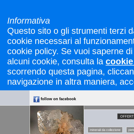
Informativa
Questo sito o gli strumenti terzi d
cookie necessari al funzionamento ed
cookie policy. Se vuoi saperne di 
alcuni cookie, consulta la
cookie
scorrendo questa pagina, cliccan
navigazione in altra maniera, acco
follow on facebook
OFFERTE
minerali da collezione
piet