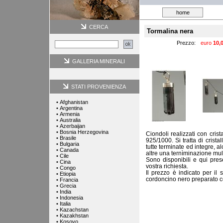
home
CERCA
Tormalina nera
Prezzo:
euro
10,
GALLERIA MINERALI
STATI PROVENIENZA
•
Afghanistan
•
Argentina
•
Armenia
•
Australia
•
Azerbaijan
•
Bosnia Herzegovina
Ciondoli realizzati con crist
•
Brasile
925/1000. Si tratta di crista
•
Bulgaria
tutte terminate ed integre, 
•
Canada
altre una ternìminazione multip
•
Cile
Sono disponibili e qui prese
•
Cina
vostra richiesta.
•
Congo
Il prezzo è indicato per il
•
Etiopia
cordoncino nero preparato c
•
Francia
•
Grecia
•
India
•
Indonesia
•
Italia
•
Kazachstan
•
Kazakhstan
•
Kosovo