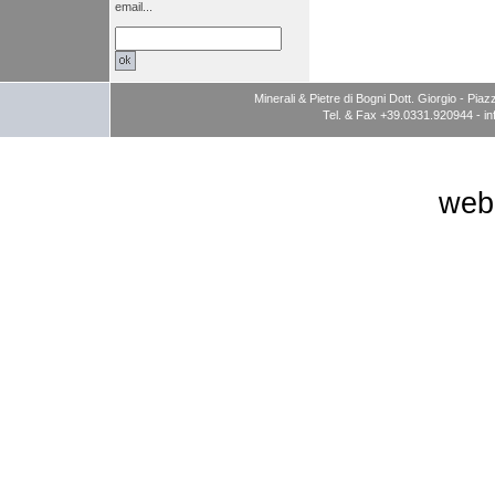
email...
Minerali & Pietre di Bogni Dott. Giorgio - P
Tel. & Fax +39.0331.920944 -
i
web