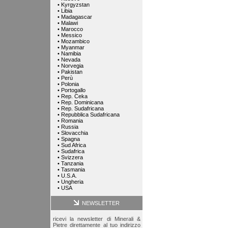
•
Kyrgyzstan
•
Libia
•
Madagascar
•
Malawi
•
Marocco
•
Messico
•
Mozambico
•
Myanmar
•
Namibia
•
Nevada
•
Norvegia
•
Pakistan
•
Perù
•
Polonia
•
Portogallo
•
Rep. Ceka
•
Rep. Dominicana
•
Rep. Sudafricana
•
Repubblica Sudafricana
•
Romania
•
Russia
•
Slovacchia
•
Spagna
•
Sud Africa
•
Sudafrica
•
Svizzera
•
Tanzania
•
Tasmania
•
U.S.A.
•
Ungheria
•
USA
NEWSLETTER
ricevi la newsletter di Minerali &
Pietre direttamente al tuo indirizzo