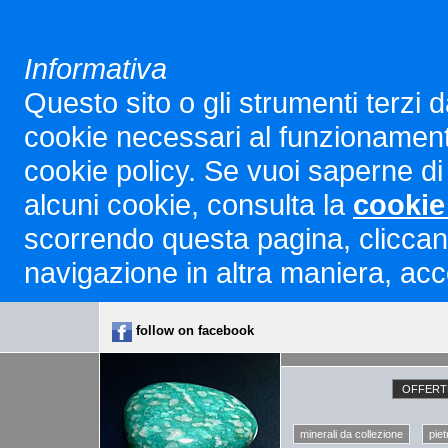
Informativa
Questo sito o gli strumenti terzi d
cookie necessari al funzionamento ed
cookie policy. Se vuoi saperne di 
alcuni cookie, consulta la
cookie
scorrendo questa pagina, cliccan
navigazione in altra maniera, acco
follow on facebook
OFFERTE
minerali da collezione
piet