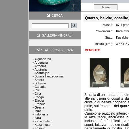
home
CERCA
Quarzo, helvite, cosalite,
Massa:
87.4 gra
Provenienza:
Kara-Oba
GALLERIA MINERALI
Stato:
Kazakhs
Misure (cm.):
3,67 x 3,
STATI PROVENIENZA
VENDUTO
•
Afghanistan
•
Argentina
•
Armenia
•
Australia
•
Azerbaijan
•
Bosnia Herzegovina
•
Brasile
•
Bulgaria
•
Canada
•
Cile
•
Cina
Si tratta di un trasparente e
•
Congo
fitte inclusioni di cosalite
•
Etiopia
cristallo di helvite ricoperto 
•
Francia
pirite; sull`esterno del qua
•
Grecia
pirite.
•
India
Campione piuttosto integro e
•
Indonesia
le altre facce, anch`esse n
•
Italia
inclusioni è più difficoltosa
•
Kazachstan
segni, tuttavia il pezzo risu
•
Kazakhstan
•
Kosovo
perfettamente ci mostra. Il