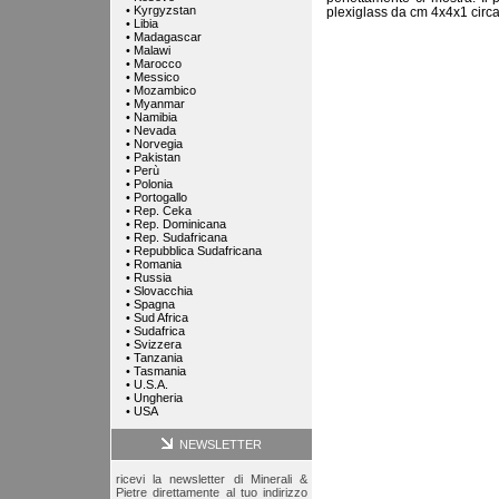
•
Kyrgyzstan
plexiglass da cm 4x4x1 circa 
•
Libia
•
Madagascar
•
Malawi
•
Marocco
•
Messico
•
Mozambico
•
Myanmar
•
Namibia
•
Nevada
•
Norvegia
•
Pakistan
•
Perù
•
Polonia
•
Portogallo
•
Rep. Ceka
•
Rep. Dominicana
•
Rep. Sudafricana
•
Repubblica Sudafricana
•
Romania
•
Russia
•
Slovacchia
•
Spagna
•
Sud Africa
•
Sudafrica
•
Svizzera
•
Tanzania
•
Tasmania
•
U.S.A.
•
Ungheria
•
USA
NEWSLETTER
ricevi la newsletter di Minerali &
Pietre direttamente al tuo indirizzo