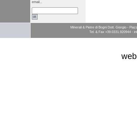
email...
Minerali & Pietre di Bogni Dott. Giorgio - P
Tel. & Fax +39.0331.920944 -
i
web