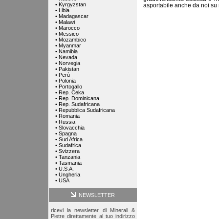
•
Kyrgyzstan
asportabile anche da noi su r
•
Libia
•
Madagascar
•
Malawi
•
Marocco
•
Messico
•
Mozambico
•
Myanmar
•
Namibia
•
Nevada
•
Norvegia
•
Pakistan
•
Perù
•
Polonia
•
Portogallo
•
Rep. Ceka
•
Rep. Dominicana
•
Rep. Sudafricana
•
Repubblica Sudafricana
•
Romania
•
Russia
•
Slovacchia
•
Spagna
•
Sud Africa
•
Sudafrica
•
Svizzera
•
Tanzania
•
Tasmania
•
U.S.A.
•
Ungheria
•
USA
NEWSLETTER
ricevi la newsletter di Minerali &
Pietre direttamente al tuo indirizzo