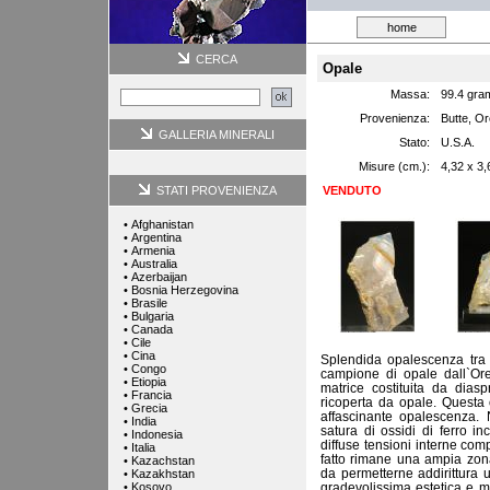
home
CERCA
Opale
Massa:
99.4 gra
Provenienza:
Butte, O
GALLERIA MINERALI
Stato:
U.S.A.
Misure (cm.):
4,32 x 3,
STATI PROVENIENZA
VENDUTO
•
Afghanistan
•
Argentina
•
Armenia
•
Australia
•
Azerbaijan
•
Bosnia Herzegovina
•
Brasile
•
Bulgaria
•
Canada
•
Cile
•
Cina
Splendida opalescenza tra i
•
Congo
campione di opale dall`Or
•
Etiopia
matrice costituita da dias
•
Francia
ricoperta da opale. Questa
•
Grecia
affascinante opalescenza.
•
India
satura di ossidi di ferro i
•
Indonesia
diffuse tensioni interne com
•
Italia
fatto rimane una ampia zona
•
Kazachstan
da permetterne addirittura 
•
Kazakhstan
•
Kosovo
gradevolissima estetica e m