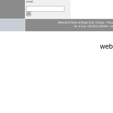
email...
Minerali & Pietre di Bogni Dott. Giorgio - P
Tel. & Fax +39.0331.920944 -
i
web