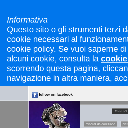
Informativa
Questo sito o gli strumenti terzi d
cookie necessari al funzionamento ed
cookie policy. Se vuoi saperne di 
alcuni cookie, consulta la
cookie
scorrendo questa pagina, cliccan
navigazione in altra maniera, acco
follow on facebook
OFFERTE
minerali da collezione
piet